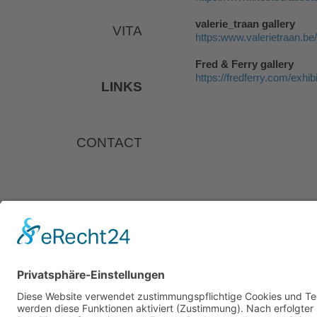
valerie_traan gallery
VITA
https:www.valerietraan.b
Fred & Ferry
gallery
https://fredferry.com/exhi
LINKS
CONTACT