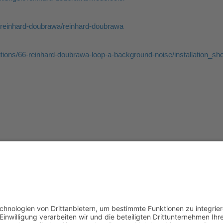
e/reinhard-doubrawa/reinhard-doubrawa
bitions/66-reinhard-doubrawa-loop-a-background-noise/installation_sho