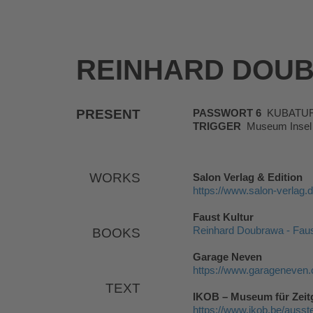
REINHARD DOU
PRESENT
PASSWORT 6
KUBATUR, K
TRIGGER
Museum Insel 
WORKS
Salon Verlag & Edition
https://www.salon-verlag
Faust Kultur
Reinhard Doubrawa - Faus
BOOKS
Garage Neven
https://www.garageneven
TEXT
IKOB – Museum für Zeit
https://www.ikob.be/ausst