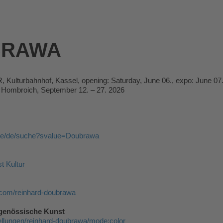
BRAWA
ulturbahnhof, Kassel, opening: Saturday, June 06., expo: June 07.
Hombroich, September 12. – 27. 2026
.de/de/suche?svalue=Doubrawa
t Kultur
.com/reinhard-doubrawa
genössische Kunst
ellungen/reinhard-doubrawa/mode:color